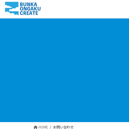
コ
ナ
ン
ビ
テ
ゲ
ン
ー
ツ
シ
に
ョ
移
ン
動
に
移
動
HOME
お問い合わせ